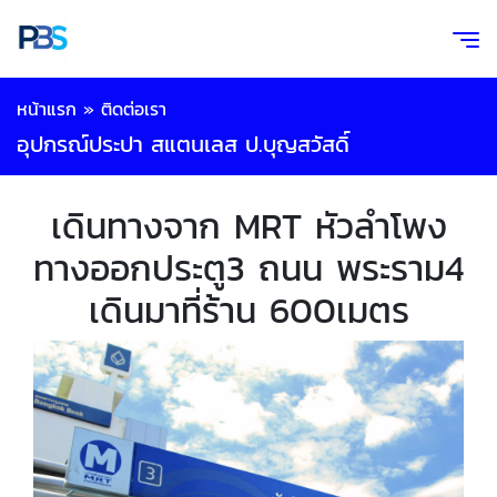
หน้าแรก
»
ติดต่อเรา
อุปกรณ์ประปา สแตนเลส ป.บุญสวัสดิ์
เดินทางจาก MRT หัวลำโพง
ทางออกประตู3 ถนน พระราม4
เดินมาที่ร้าน 600เมตร