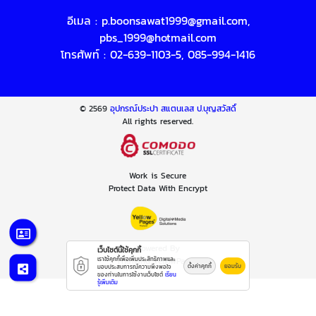
อีเมล :
p.boonsawat1999@gmail.com
,
pbs_1999@hotmail.com
โทรศัพท์ :
02-639-1103-5
,
085-994-1416
© 2569
อุปกรณ์ประปา สแตนเลส ป.บุญสวัสดิ์
All rights reserved.
Work is Secure
Protect Data With Encrypt
Powered By
เว็บไซต์นี้ใช้คุกกี้
เราใช้คุกกี้เพื่อเพิ่มประสิทธิภาพและ
Thailand YellowPages
ตั้งค่าคุกกี้
ยอมรับ
มอบประสบการณ์ความพึงพอใจ
ของท่านในการใช้งานเว็บไซต์
เรียน
รู้เพิ่มเติม